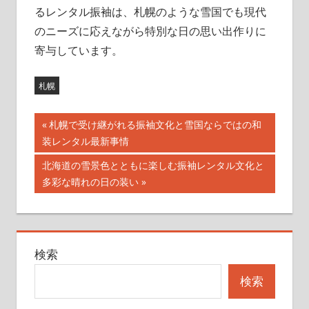
るレンタル振袖は、札幌のような雪国でも現代
のニーズに応えながら特別な日の思い出作りに
寄与しています。
札幌
投
前
札幌で受け継がれる振袖文化と雪国ならではの和
の
装レンタル最新事情
稿
記
次
北海道の雪景色とともに楽しむ振袖レンタル文化と
ナ
事:
の
多彩な晴れの日の装い
記
ビ
事:
ゲ
検索
ー
検索
シ