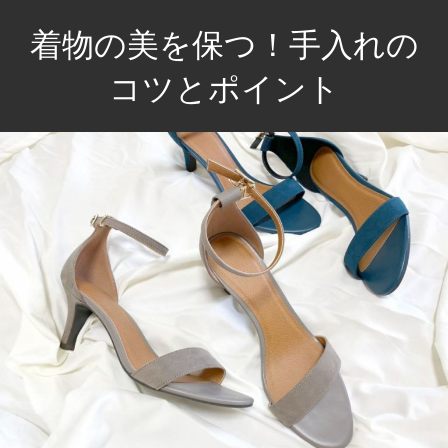
コ
着物の美を保つ！手入れの
ン
テ
コツとポイント
ン
伝
ツ
統
へ
を
ス
大
キ
切
ッ
に、
プ
あ
な
た
の
一
着
を