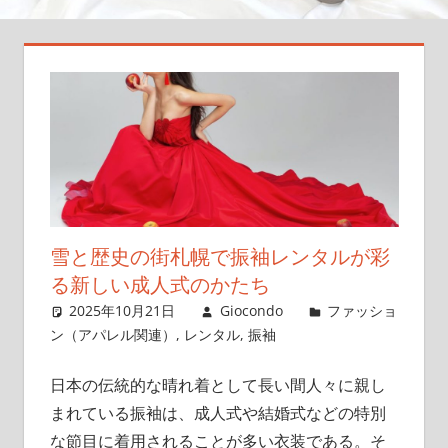
永
遠
に
美
し
く
保
つ
方
雪と歴史の街札幌で振袖レンタルが彩
法
を
る新しい成人式のかたち
お
2025年10月21日
Giocondo
ファッショ
届
ン（アパレル関連）
,
レンタル
,
振袖
け
し
日本の伝統的な晴れ着として長い間人々に親し
ま
まれている振袖は、成人式や結婚式などの特別
す！
な節目に着用されることが多い衣装である。
そ