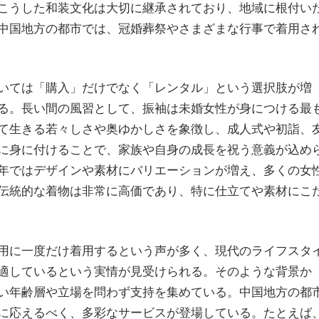
こうした和装文化は大切に継承されており、地域に根付い
中国地方の都市では、冠婚葬祭やさまざまな行事で着用さ
いては「購入」だけでなく「レンタル」という選択肢が増
る。長い間の風習として、振袖は未婚女性が身につける最
て生きる若々しさや奥ゆかしさを象徴し、成人式や初詣、
に身に付けることで、家族や自身の成長を祝う意義が込め
年ではデザインや素材にバリエーションが増え、多くの女
伝統的な着物は非常に高価であり、特に仕立てや素材にこ
用に一度だけ着用するという声が多く、現代のライフスタ
適しているという実情が見受けられる。そのような背景か
い年齢層や立場を問わず支持を集めている。中国地方の都
に応えるべく、多彩なサービスが登場している。たとえば