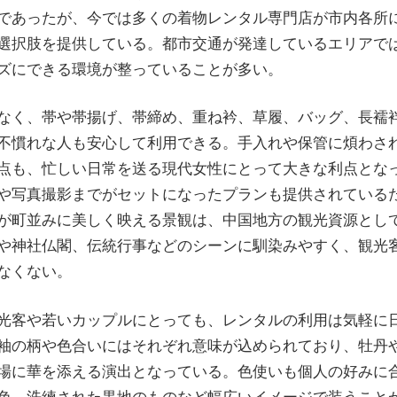
であったが、今では多くの着物レンタル専門店が市内各所
選択肢を提供している。都市交通が発達しているエリアで
ズにできる環境が整っていることが多い。
なく、帯や帯揚げ、帯締め、重ね衿、草履、バッグ、長襦
不慣れな人も安心して利用できる。手入れや保管に煩わさ
点も、忙しい日常を送る現代女性にとって大きな利点とな
や写真撮影までがセットになったプランも提供されている
が町並みに美しく映える景観は、中国地方の観光資源とし
や神社仏閣、伝統行事などのシーンに馴染みやすく、観光
なくない。
光客や若いカップルにとっても、レンタルの利用は気軽に
袖の柄や色合いにはそれぞれ意味が込められており、牡丹
場に華を添える演出となっている。色使いも個人の好みに
色、洗練された黒地のものなど幅広いイメージで装うこと