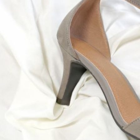
遠
に
美
し
く
保
つ
方
法
を
お
届
け
し
ま
す！