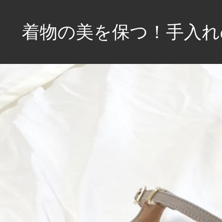
コ
ン
着物の美を保つ！手入れ
テ
ン
伝
ツ
統
へ
を
大
ス
切
キ
に、
ッ
あ
プ
な
た
の
一
着
を
永