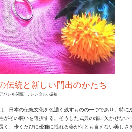
の伝統と新しい門出のかたち
アパレル関連）
,
レンタル
,
振袖
は、日本の伝統文化を色濃く残すものの一つであり、特に
性がその装いを選択する。
そうした式典の場に欠かせない
長く、歩くたびに優雅に揺れる姿が何とも言えない美しさ