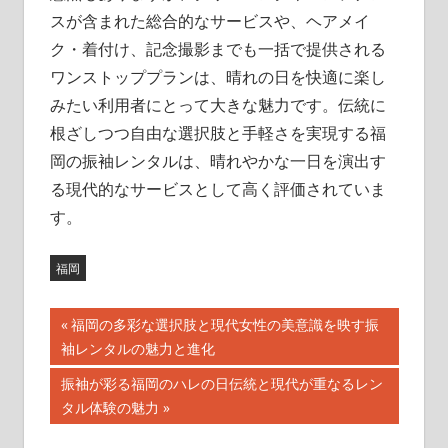
スが含まれた総合的なサービスや、ヘアメイ
ク・着付け、記念撮影までも一括で提供される
ワンストッププランは、晴れの日を快適に楽し
みたい利用者にとって大きな魅力です。伝統に
根ざしつつ自由な選択肢と手軽さを実現する福
岡の振袖レンタルは、晴れやかな一日を演出す
る現代的なサービスとして高く評価されていま
す。
福岡
投
前
福岡の多彩な選択肢と現代女性の美意識を映す振
の
袖レンタルの魅力と進化
稿
記
次
振袖が彩る福岡のハレの日伝統と現代が重なるレン
ナ
事:
の
タル体験の魅力
記
ビ