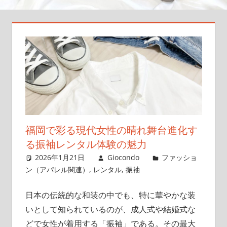
永
遠
に
美
し
く
保
つ
方
福岡で彩る現代女性の晴れ舞台進化す
法
を
る振袖レンタル体験の魅力
お
2026年1月21日
Giocondo
ファッショ
届
ン（アパレル関連）
,
レンタル
,
振袖
け
し
日本の伝統的な和装の中でも、特に華やかな装
ま
いとして知られているのが、成人式や結婚式な
す！
どで女性が着用する「振袖」である。
その最大