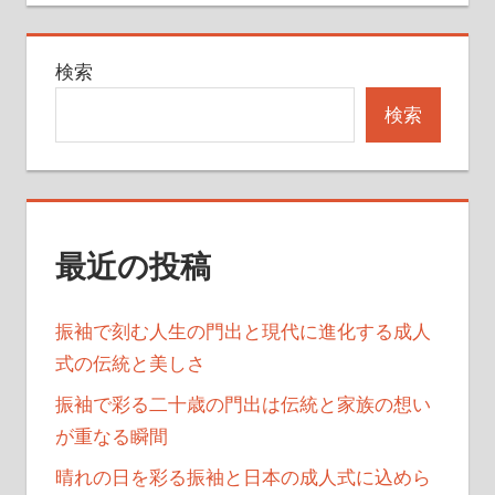
事:
ゲ
検索
ー
検索
シ
ョ
ン
最近の投稿
振袖で刻む人生の門出と現代に進化する成人
式の伝統と美しさ
振袖で彩る二十歳の門出は伝統と家族の想い
が重なる瞬間
晴れの日を彩る振袖と日本の成人式に込めら