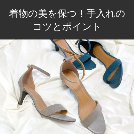
コ
着物の美を保つ！手入れの
ン
テ
コツとポイント
ン
伝
ツ
統
へ
を
ス
大
キ
切
ッ
に、
プ
あ
な
た
の
一
着
を