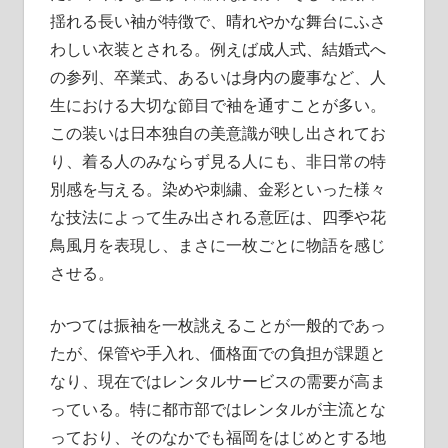
揺れる長い袖が特徴で、晴れやかな舞台にふさ
わしい衣装とされる。例えば成人式、結婚式へ
の参列、卒業式、あるいは身内の慶事など、人
生における大切な節目で袖を通すことが多い。
この装いは日本独自の美意識が映し出されてお
り、着る人のみならず見る人にも、非日常の特
別感を与える。染めや刺繍、金彩といった様々
な技法によって生み出される意匠は、四季や花
鳥風月を表現し、まさに一枚ごとに物語を感じ
させる。
かつては振袖を一枚誂えることが一般的であっ
たが、保管や手入れ、価格面での負担が課題と
なり、現在ではレンタルサービスの需要が高ま
っている。特に都市部ではレンタルが主流とな
っており、そのなかでも福岡をはじめとする地