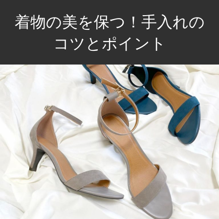
コ
着物の美を保つ！手入れの
ン
テ
コツとポイント
ン
伝
ツ
統
へ
を
ス
大
キ
切
ッ
に、
プ
あ
な
た
の
一
着
を