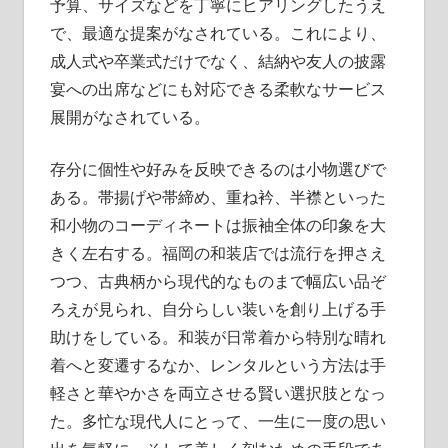
予算、サイズなどを丁寧にヒアリングしたうえ
で、最適な提案がなされている。これにより、
成人式や卒業式だけでなく、結納や友人の披露
宴への出席などにも対応できる柔軟なサービス
展開がなされている。
存分に個性や好みを反映できるのは小物選びで
ある。帯揚げや帯締め、重ね衿、半襟といった
和小物のコーディネートは振袖全体の印象を大
きく左右する。福岡の和装店では流行を押さえ
つつ、古典柄から現代的なものまで幅広い品ぞ
ろえが見られ、自分らしい装いを創り上げる手
助けをしている。和装が日常着から特別な晴れ
着へと変遷するなか、レンタルという方法は手
軽さと華やかさを両立させる賢い選択肢となっ
た。多忙な現代人にとって、一生に一度の思い