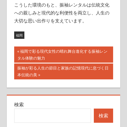
こうした環境のもと、振袖レンタルは伝統文化
への親しみと現代的な利便性を両立し、人生の
大切な思い出作りを支えています。
福岡
投
前
福岡で彩る現代女性の晴れ舞台進化する振袖レン
の
タル体験の魅力
稿
記
次
振袖が彩る人生の節目と家族の記憶現代に息づく日
ナ
事:
の
本伝統の美
記
ビ
事:
ゲ
検索
ー
検索
シ