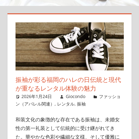
永
遠
に
美
し
く
保
つ
方
振袖が彩る福岡のハレの日伝統と現代
法
を
が重なるレンタル体験の魅力
お
2026年1月24日
Giocondo
ファッショ
届
ン（アパレル関連）
,
レンタル
,
振袖
け
し
和装文化の象徴的な存在である振袖は、未婚女
ま
性の第一礼装として伝統的に受け継がれてき
す！
た。
華やかな色彩や繊細な文様、そして優雅に