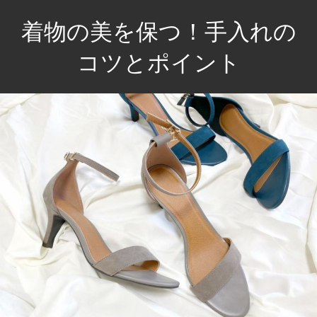
コ
着物の美を保つ！手入れの
ン
テ
コツとポイント
ン
伝
ツ
統
へ
を
ス
大
キ
切
ッ
に、
プ
あ
な
た
の
一
着
を