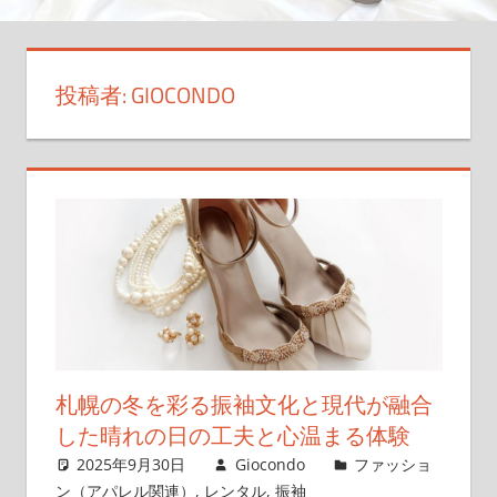
永
遠
に
投稿者:
GIOCONDO
美
し
く
保
つ
方
法
を
お
届
け
札幌の冬を彩る振袖文化と現代が融合
し
した晴れの日の工夫と心温まる体験
ま
2025年9月30日
Giocondo
ファッショ
す！
ン（アパレル関連）
,
レンタル
,
振袖