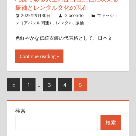
振袖とレンタル文化の現在
2025年9月30日
Giocondo
ファッショ
ン（アパレル関連）
,
レンタル
,
振袖
色鮮やかな伝統衣装の代表格として、日本文
Continue reading
投
前
«
1
…
3
4
5
の
稿
記
の
検索
事
ペ
検索
ー